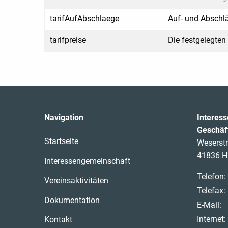
tarifAufAbschlaege
Auf- und Abschlä
tarifpreise
Die festgelegten 
Navigation
Interes
Geschäft
Startseite
Weserst
41836 H
Interessengemeinschaft
Telefon:
Vereinsaktivitäten
Telefax:
Dokumentation
E-Mail:
Internet:
Kontakt