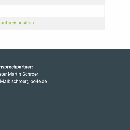
rifpreisposition
nsprechpartner:
eter Martin Schroer
-Mail:
schroer@bo4e.de