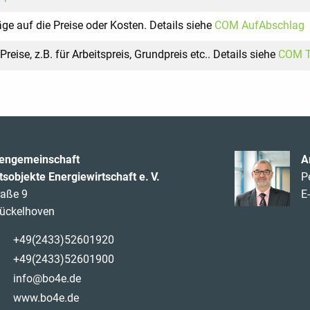
ge auf die Preise oder Kosten. Details siehe
COM AufAbschlag
Preise, z.B. für Arbeitspreis, Grundpreis etc.. Details siehe
COM Ta
sengemeinschaft
A
sobjekte Energiewirtschaft e. V.
P
raße 9
E
ückelhoven
+49(2433)52601920
+49(2433)52601900
info@bo4e.de
www.bo4e.de