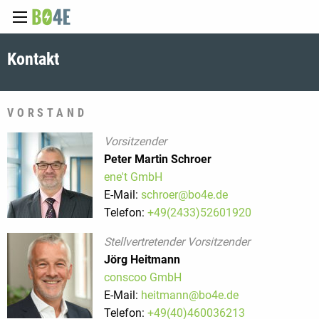
Kontakt
VORSTAND
Vorsitzender
Peter Martin Schroer
ene't GmbH
E-Mail:
schroer@bo4e.de
Telefon:
+49(2433)52601920
Stellvertretender Vorsitzender
Jörg Heitmann
conscoo GmbH
E-Mail:
heitmann@bo4e.de
Telefon:
+49(40)460036213